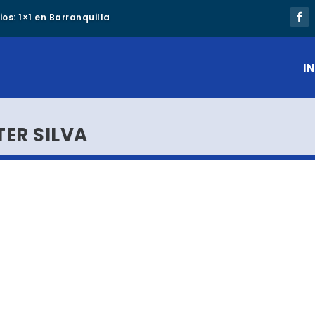
os: 1×1 en Barranquilla
IN
ER SILVA