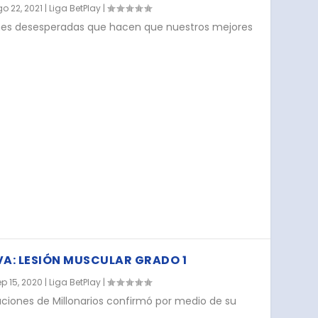
o 22, 2021
|
Liga BetPlay
|
iones desesperadas que hacen que nuestros mejores
VA: LESIÓN MUSCULAR GRADO 1
p 15, 2020
|
Liga BetPlay
|
iones de Millonarios confirmó por medio de su