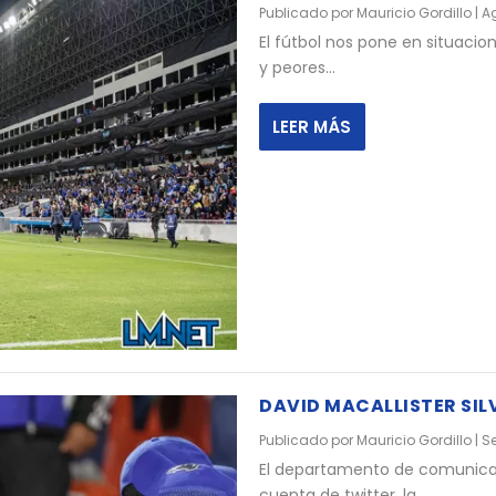
Publicado por
Mauricio Gordillo
|
Ag
El fútbol nos pone en situac
y peores...
LEER MÁS
DAVID MACALLISTER SIL
Publicado por
Mauricio Gordillo
|
Se
El departamento de comunicac
cuenta de twitter, la...