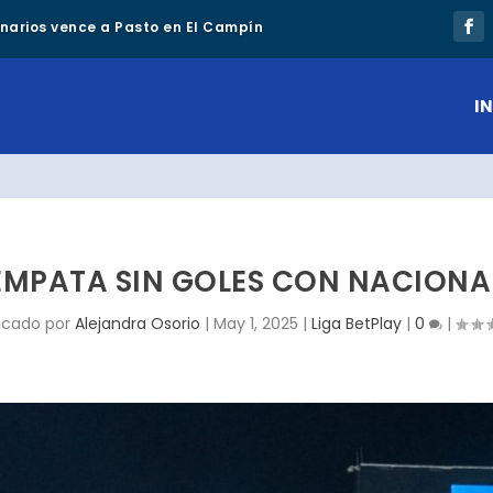
lonarios vence a Pasto en El Campín
IN
EMPATA SIN GOLES CON NACIONAL
icado por
Alejandra Osorio
|
May 1, 2025
|
Liga BetPlay
|
0
|