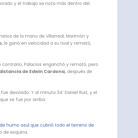
jorado y el trabajo se nota más dentro del
arios de la mano de Villarreal, Marimón y
o
, le ganó en velocidad a su rival y remató,
o contrario, Palacios enganchó y remató, pero
distancia de Edwin Cardona,
después de
ue desviado. Y al minuto 34’ Daniel Ruiz, y el
ue se fue por arriba.
de humo azul que cubrió todo el terreno de
o de esquina.