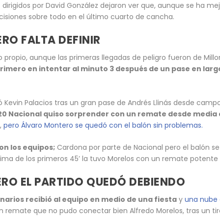
s dirigidos por David González dejaron ver que, aunque se ha me
cisiones sobre todo en el último cuarto de cancha.
RO FALTA DEFINIR
ropio, aunque las primeras llegadas de peligro fueron de Millon
primero en intentar al minuto 3 después de un pase en larg
tó Kevin Palacios tras un gran pase de Andrés Llinás desde camp
20 Nacional quiso sorprender con un remate desde media 
s,
pero Álvaro Montero se quedó con el balón sin problemas.
on los equipos;
Cardona por parte de Nacional pero el balón se f
ima de los primeros 45’ la tuvo Morelos con un remate potente q
ERO EL PARTIDO QUEDÓ DEBIENDO
narios recibió al equipo en medio de una fiesta
y
una nube 
un remate que no pudo conectar bien Alfredo Morelos, tras un tir