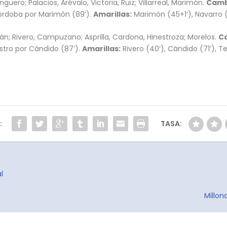
nguero; Palacios, Arévalo, Victoria, Ruiz; Villarreal, Marimón.
Camb
 Córdoba por Marimón (89’).
Amarillas:
Marimón (45+1’), Navarro (
mán; Rivero, Campuzano; Asprilla, Cardona, Hinestroza; Morelos.
C
astro por Cándido (87’).
Amarillas:
Rivero (40’), Cándido (71’), Tesi
:
TASA:
l
Millon