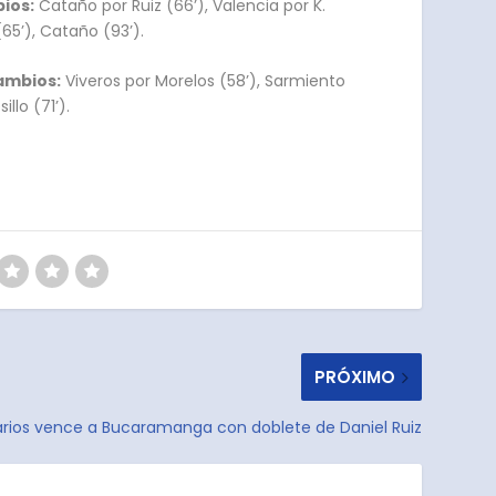
ios:
Cataño por Ruiz (66’), Valencia por K.
65’), Cataño (93’).
ambios:
Viveros por Morelos (58’), Sarmiento
llo (71’).
PRÓXIMO
arios vence a Bucaramanga con doblete de Daniel Ruiz