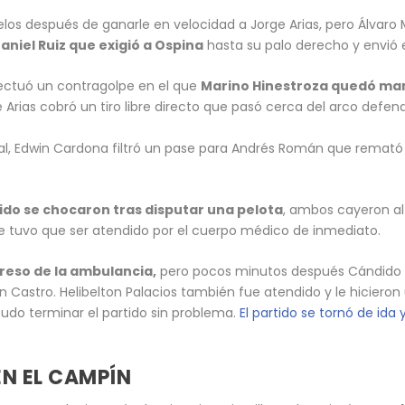
os después de ganarle en velocidad a Jorge Arias, pero Álvaro Mon
niel Ruiz que exigió a Ospina
hasta su palo derecho y envió el
efectuó un contragolpe en el que
Marino Hinestroza quedó man
e Arias cobró un tiro libre directo que pasó cerca del arco defen
, Edwin Cardona filtró un pase para Andrés Román que remató c
ido se chocaron tras disputar una pelota
, ambos cayeron al
que tuvo que ser atendido por el cuerpo médico de inmediato.
greso de la ambulancia,
pero pocos minutos después Cándido r
n Castro. Helibelton Palacios también fue atendido y le hicieron 
do terminar el partido sin problema.
El partido se tornó de ida
EN EL CAMPÍN