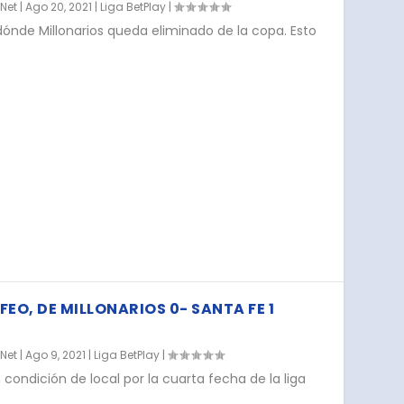
.Net
|
Ago 20, 2021
|
Liga BetPlay
|
 dónde Millonarios queda eliminado de la copa. Esto
FEO, DE MILLONARIOS 0- SANTA FE 1
.Net
|
Ago 9, 2021
|
Liga BetPlay
|
n condición de local por la cuarta fecha de la liga