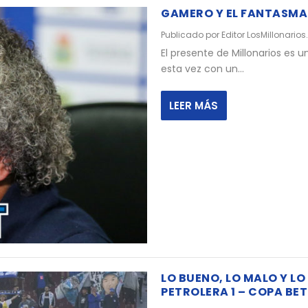
GAMERO Y EL FANTASMA
Publicado por
Editor LosMillonarios
El presente de Millonarios es 
esta vez con un...
LEER MÁS
LO BUENO, LO MALO Y LO
PETROLERA 1 – COPA BET