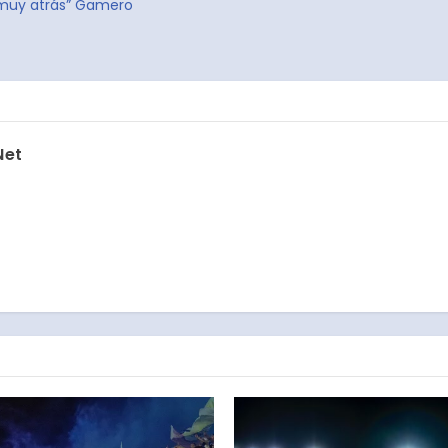
 muy atrás” Gamero
Net