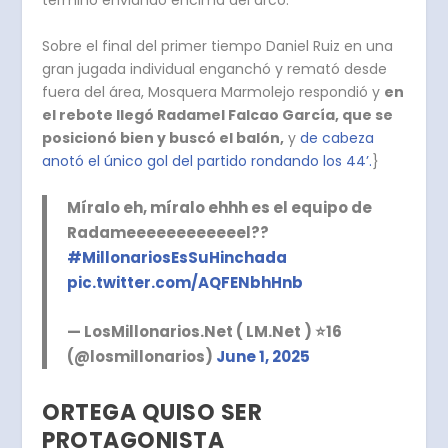
terminó enviando encima del arco.
Sobre el final del primer tiempo Daniel Ruiz en una
gran jugada individual enganchó y remató desde
fuera del área, Mosquera Marmolejo respondió y
en
el rebote llegó Radamel Falcao García, que se
posicionó bien y buscó el balón,
y
de cabeza
anotó el único gol del partido rondando los 44’.
}
Míralo eh, míralo ehhh es el equipo de
Radameeeeeeeeeeeel??
#MillonariosEsSuHinchada
pic.twitter.com/AQFENbhHnb
— LosMillonarios.Net ( LM.Net ) ⭐️16
(@losmillonarios)
June 1, 2025
ORTEGA QUISO SER
PROTAGONISTA