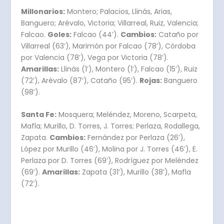
Millonarios:
Montero; Palacios, Llinás, Arias,
Banguero; Arévalo, Victoria; Villarreal, Ruiz, Valencia;
Falcao.
Goles:
Falcao (44’).
Cambios:
Cataño por
Villarreal (63’), Marimón por Falcao (78’), Córdoba
por Valencia (78’), Vega por Victoria (78’).
Amarillas:
Llinás (1’), Montero (1’), Falcao (15’), Ruiz
(72’), Arévalo (87’), Cataño (95’).
Rojas:
Banguero
(98’).
Santa Fe:
Mosquera; Meléndez, Moreno, Scarpeta,
Mafla; Murillo, D. Torres, J. Torres; Perlaza, Rodallega,
Zapata.
Cambios:
Fernández por Perlaza (26’),
López por Murillo (46’), Molina por J. Torres (46’), E.
Perlaza por D. Torres (69’), Rodríguez por Meléndez
(69’).
Amarillas:
Zapata (31’), Murillo (38’), Mafla
(72’).