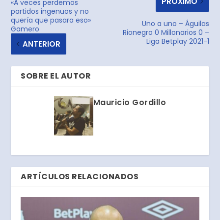
PRÓXIMO
«A veces perdemos
partidos ingenuos y no
quería que pasara eso»
Uno a uno – Águilas
Gamero
Rionegro 0 Millonarios 0 –
Liga Betplay 2021-1
ANTERIOR
SOBRE EL AUTOR
Mauricio Gordillo
ARTÍCULOS RELACIONADOS