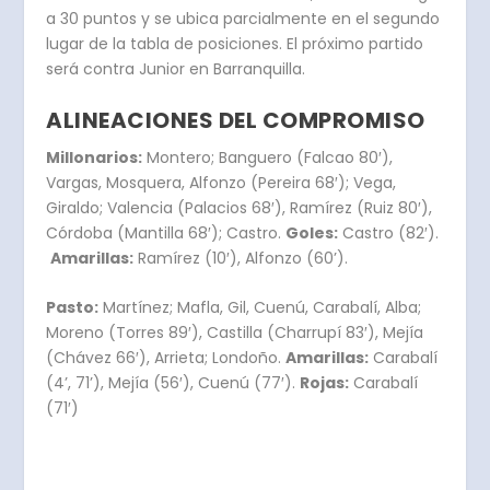
a 30 puntos y se ubica parcialmente en el segundo
lugar de la tabla de posiciones. El próximo partido
será contra Junior en Barranquilla.
ALINEACIONES DEL COMPROMISO
Millonarios:
Montero; Banguero (Falcao 80′),
Vargas, Mosquera, Alfonzo (Pereira 68′); Vega,
Giraldo; Valencia (Palacios 68′), Ramírez (Ruiz 80′),
Córdoba (Mantilla 68′); Castro.
Goles:
Castro (82′).
Amarillas:
Ramírez (10′), Alfonzo (60’).
Pasto:
Martínez; Mafla, Gil, Cuenú, Carabalí, Alba;
Moreno (Torres 89′), Castilla (Charrupí 83′), Mejía
(Chávez 66′), Arrieta; Londoño.
Amarillas:
Carabalí
(4’, 71’), Mejía (56′), Cuenú (77′).
Rojas:
Carabalí
(71′)