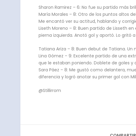
Sharon Ramirez – 6: No fue su partido más bri
María Morales – 8: Otro de los puntos altos d
Me encantó ver su actitud, hablando y corrig
Liseth Moreno – 8: Buen partido de Lisseth 
pierna izquierda. Anotó gol y aportó. Lo gritó a
Tatiana Ariza – 8: Buen debut de Tatiana. Un n
Lina Gómez – 9: Excelente partido de una ex
que le estaban poniendo. Doblete de goles y d
Sara Páez – 8: Me gustó como delantera, mues
diferencia y logró anotar su primer gol con Mil
@Stillirrom
COMPARTIR