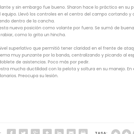
llante y sin embargo fue bueno. Sharon hace lo práctico en su po
el equipo. Llevó los controles en el centro del campo cortando y
iendo dentro de la cancha.
en esta nueva posición como volante por fuera. Se sumó de bue
 rabiar, como lo grita un hincha.
ivel superlativo que permitió tener claridad en el frente de ataqu
trema muy punzante por la banda, centralizando y picando al es
oblete de asistencias. Poco más por pedir.
tra mucha ductilidad con la pelota y soltura en su manejo. En
lonarios. Preocupa su lesión.
:
TASA: