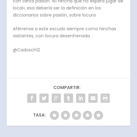
con tanta pasión. «El hincha que no espera jugar de
local», esa debería ser la definición en los
diccionarios sobre pasión, sobre locura.
Aférrense a este escudo siempre como hinchas
visitantes, con locura desenfrenada.
@Cadosch12
COMPARTIR:
TASA: