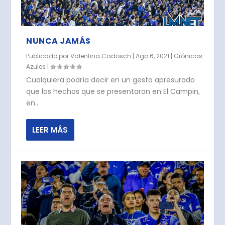
NUNCA JAMÁS
Publicado por
Valentina Cadosch
|
Ago 6, 2021
|
Crónicas
Azules
|
Cualquiera podría decir en un gesto apresurado
que los hechos que se presentaron en El Campin,
en...
LEER MÁS