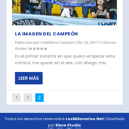
LA IMAGEN DEL CAMPEÓN
Publicado por
Valentina Cadosch
|
Dic 20, 2017
|
Crónicas
Azules
|
En el primer instante en que quiero empezar esta
crónica, me quedo en el aire, con ahogo, me...
LEER MÁS
1
2
Todos los derechos reservados
LosMillonarios.Net
| Diseñado
por
Eleve Studio