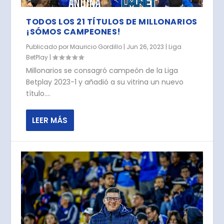
TODOS LOS 21 TÍTULOS DE MILLONARIOS
¡SÓMOS CAMPEONES!
Publicado por
Mauricio Gordillo
|
Jun 26, 2023
|
Liga
BetPlay
|
Millonarios se consagró campeón de la Liga
Betplay 2023-1 y añadió a su vitrina un nuevo
título....
LEER MÁS