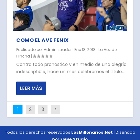
COMO EL AVE FENIX
Publicado por
Administrador
|
Ene 18, 2018
|
La Voz del
Hincha
|
Contra todo pronóstico y en medio de una alegría
indescriptible, hace un mes celebramos el título...
LEER MÁS
1
2
3
Todos los derechos reservados
LosMillonarios.Net
| Diseñado
por
Eleve Studio