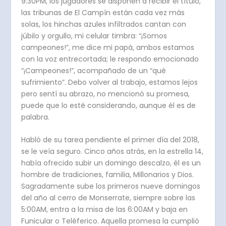
9:30PM, los jugadores se disponen a recibir el título,
las tribunas de El Campín están cada vez más
solas, los hinchas azules infiltrados cantan con
júbilo y orgullo, mi celular timbra: “¡Somos
campeones!”, me dice mi papá, ambos estamos
con la voz entrecortada; le respondo emocionado
“¡Campeones!”, acompañado de un “qué
sufrimiento”. Debo volver al trabajo, estamos lejos
pero sentí su abrazo, no mencionó su promesa,
puede que lo esté considerando, aunque él es de
palabra.
Habló de su tarea pendiente el primer día del 2018,
se le veía seguro. Cinco años atrás, en la estrella 14,
había ofrecido subir un domingo descalzo, él es un
hombre de tradiciones, familia, Millonarios y Dios.
Sagradamente sube los primeros nueve domingos
del año al cerro de Monserrate, siempre sobre las
5:00AM, entra a la misa de las 6:00AM y baja en
Funicular o Teléferico. Aquella promesa la cumplió