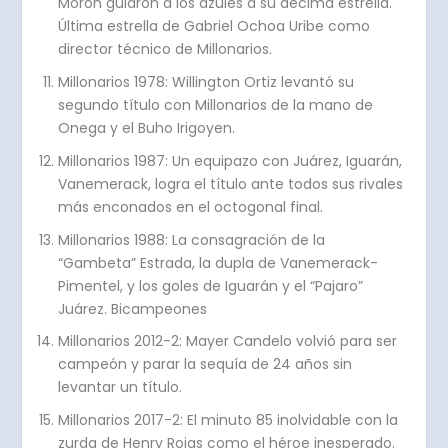
Morón guiaron a los azules a su décima estrella.
Última estrella de Gabriel Ochoa Uribe como
director técnico de Millonarios.
Millonarios 1978: Willington Ortiz levantó su
segundo título con Millonarios de la mano de
Onega y el Buho Irigoyen.
Millonarios 1987: Un equipazo con Juárez, Iguarán,
Vanemerack, logra el título ante todos sus rivales
más enconados en el octogonal final.
Millonarios 1988: La consagración de la
“Gambeta” Estrada, la dupla de Vanemerack-
Pimentel, y los goles de Iguarán y el “Pajaro”
Juárez. Bicampeones
Millonarios 2012-2: Mayer Candelo volvió para ser
campeón y parar la sequía de 24 años sin
levantar un título.
Millonarios 2017-2: El minuto 85 inolvidable con la
zurda de Henry Rojas como el héroe inesperado.