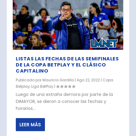
LISTAS LAS FECHAS DE LAS SEMIFINALES
DE LA COPA BETPLAY Y EL CLÁSICO
CAPITALINO
Publicado por
Mauricio Gordillo
|
Ago 22, 2022
|
Copa
Betplay
,
Liga BetPlay
|
Luego de una extraña demora por parte de la
DIMAYOR, se dieron a conocer las fechas y
horarios...
LEER MÁS