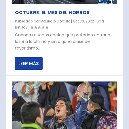
OCTUBRE: EL MES DEL HORROR
Publicado por
Mauricio Gordillo
|
Oct 30, 2022
|
Liga
BetPlay
|
Cuando muchos decían que preferían entrar a
los 8 a lo último y sin alguna clase de
favoritismo,...
LEER MÁS