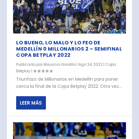
LO BUENO, LO MALO Y LO FEO DE
MEDELLÍN 0 MILLONARIOS 2 – SEMIFINAL
COPA BETPLAY 2022
Publicado por
Mauricio Gordillo
|
Ago 24, 2022
|
Copa
Betplay
|
Triunfazo de Millonarios en Medellín para poner
cerca la final de la Copa Betplay 2022. Otra vez...
LEER MÁS