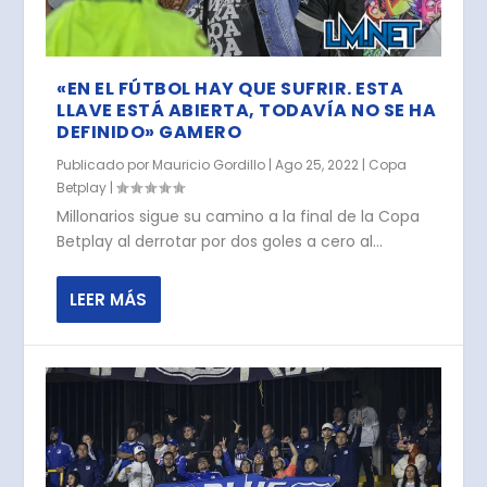
«EN EL FÚTBOL HAY QUE SUFRIR. ESTA
LLAVE ESTÁ ABIERTA, TODAVÍA NO SE HA
DEFINIDO» GAMERO
Publicado por
Mauricio Gordillo
|
Ago 25, 2022
|
Copa
Betplay
|
Millonarios sigue su camino a la final de la Copa
Betplay al derrotar por dos goles a cero al...
LEER MÁS