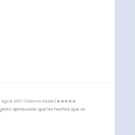
|
Ago 6, 2021
|
Crónicas Azules
|
 gesto apresurado que los hechos que se
.