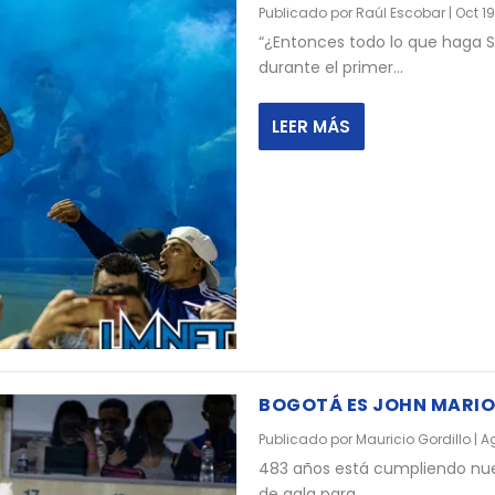
Publicado por
Raúl Escobar
|
Oct 19
“¿Entonces todo lo que haga S
durante el primer...
LEER MÁS
BOGOTÁ ES JOHN MARIO
Publicado por
Mauricio Gordillo
|
Ag
483 años está cumpliendo nues
de gala para...