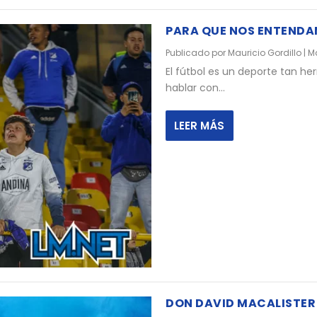
PARA QUE NOS ENTEND
Publicado por
Mauricio Gordillo
|
Ma
El fútbol es un deporte tan h
hablar con...
LEER MÁS
DON DAVID MACALISTER