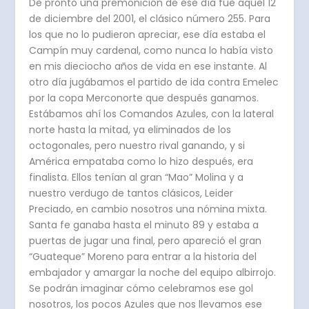
De pronto una premonición de ese día fue aquel 12
de diciembre del 2001, el clásico número 255. Para
los que no lo pudieron apreciar, ese día estaba el
Campín muy cardenal, como nunca lo había visto
en mis dieciocho años de vida en ese instante. Al
otro día jugábamos el partido de ida contra Emelec
por la copa Merconorte que después ganamos.
Estábamos ahí los Comandos Azules, con la lateral
norte hasta la mitad, ya eliminados de los
octogonales, pero nuestro rival ganando, y si
América empataba como lo hizo después, era
finalista. Ellos tenían al gran “Mao” Molina y a
nuestro verdugo de tantos clásicos, Leider
Preciado, en cambio nosotros una nómina mixta.
Santa fe ganaba hasta el minuto 89 y estaba a
puertas de jugar una final, pero apareció el gran
“Guateque” Moreno para entrar a la historia del
embajador y amargar la noche del equipo albirrojo.
Se podrán imaginar cómo celebramos ese gol
nosotros, los pocos Azules que nos llevamos ese