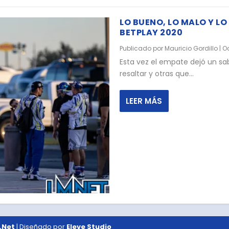
LO BUENO, LO MALO Y LO 
BETPLAY 2020
Publicado por
Mauricio Gordillo
|
Oc
Esta vez el empate dejó un sa
resaltar y otras que...
LEER MÁS
.Net
| Diseñado por
Eleve Studio