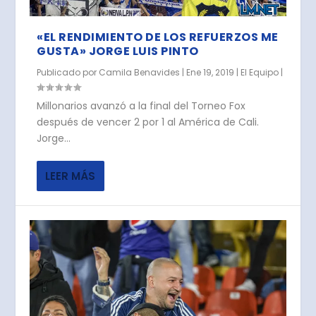
«EL RENDIMIENTO DE LOS REFUERZOS ME
GUSTA» JORGE LUIS PINTO
Publicado por
Camila Benavides
|
Ene 19, 2019
|
El Equipo
|
Millonarios avanzó a la final del Torneo Fox
después de vencer 2 por 1 al América de Cali.
Jorge...
LEER MÁS