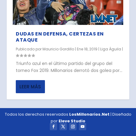
DUDAS EN DEFENSA, CERTEZAS EN
ATAQUE
Publicado por
Mauricio Gordillo
|
Ene 18, 2019
|
Liga Águila
|
Triunfo azul en el último partido del grupo del
torneo Fox 2019. Millonarios derrotó dos golea por...
LEER MÁS
Todos los derechos reservados
LosMillonarios.Net
| Diseñado
por
Eleve Studio