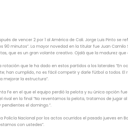
spués de vencer 2 por 1 al América de Cali. Jorge Luis Pinto se ref
 los 90 minutos”. La mayor novedad en la titular fue Juan Camilo
as, que es un gran volante creativo. Ojalá que la madurez que e
la rotación que le ha dado en estos partidos a los laterales “En 
nte; han cumplido, no es fácil competir y darle fútbol a todos. E
 mejorar la estructura”.
a Fe en el que el equipo perdió la pelota y su única opción fue 
 rival en la final “No reventamos la pelota, tratamos de jugar 
 pendientes el domingo.”.
 a la Policía Nacional por los actos ocurridos el pasado jueves e
, estamos con ustedes”.