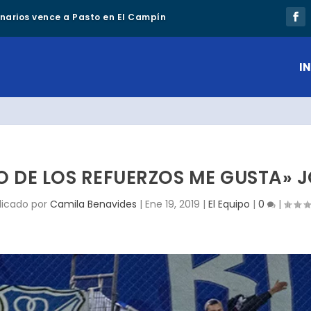
lonarios vence a Pasto en El Campín
IN
O DE LOS REFUERZOS ME GUSTA» J
licado por
Camila Benavides
|
Ene 19, 2019
|
El Equipo
|
0
|