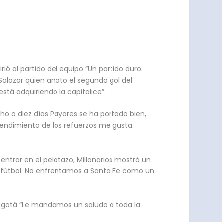
irió al partido del equipo “Un partido duro.
 Salazar quien anoto el segundo gol del
stá adquiriendo la capitalice”.
ocho o diez días Payares se ha portado bien,
l rendimiento de los refuerzos me gusta.
entrar en el pelotazo, Millonarios mostró un
al fútbol. No enfrentamos a Santa Fe como un
n Bogotá “Le mandamos un saludo a toda la