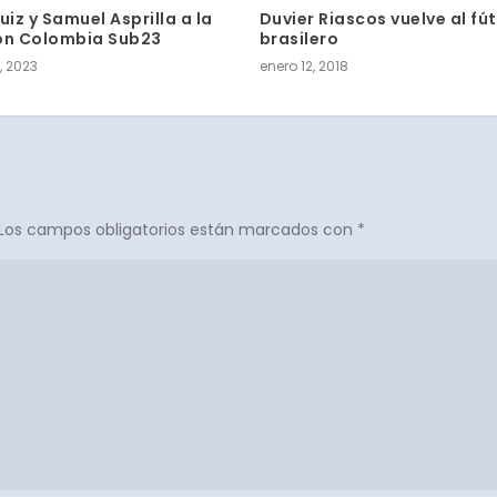
uiz y Samuel Asprilla a la
Duvier Riascos vuelve al fú
ón Colombia Sub23
brasilero
, 2023
enero 12, 2018
Los campos obligatorios están marcados con
*