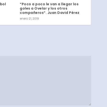
tbol
“Poco a poco le van a llegar los
goles a Ovelar y los otros
compañeros”. Juan David Pérez
enero 21, 2019