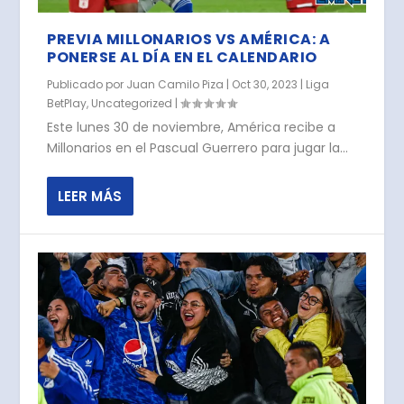
PREVIA MILLONARIOS VS AMÉRICA: A
PONERSE AL DÍA EN EL CALENDARIO
Publicado por
Juan Camilo Piza
|
Oct 30, 2023
|
Liga
BetPlay
,
Uncategorized
|
Este lunes 30 de noviembre, América recibe a
Millonarios en el Pascual Guerrero para jugar la...
LEER MÁS