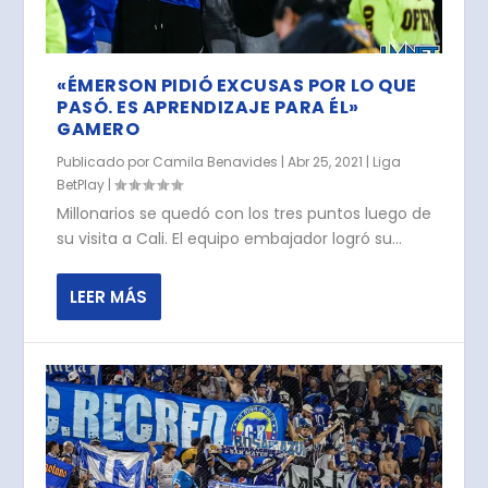
«ÉMERSON PIDIÓ EXCUSAS POR LO QUE
PASÓ. ES APRENDIZAJE PARA ÉL»
GAMERO
Publicado por
Camila Benavides
|
Abr 25, 2021
|
Liga
BetPlay
|
Millonarios se quedó con los tres puntos luego de
su visita a Cali. El equipo embajador logró su...
LEER MÁS