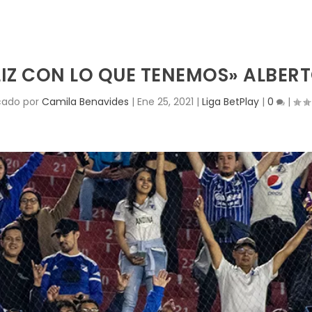
LIZ CON LO QUE TENEMOS» ALBE
cado por
Camila Benavides
|
Ene 25, 2021
|
Liga BetPlay
|
0
|