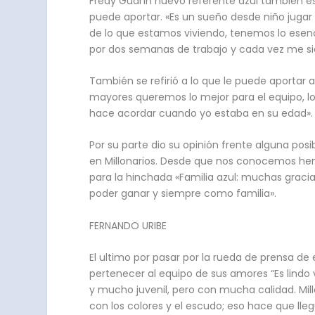
Fredy Guarín nuevo referente azul también est
puede aportar. «Es un sueño desde niño jugar 
de lo que estamos viviendo, tenemos lo esenc
por dos semanas de trabajo y cada vez me sien
También se refirió a lo que le puede aportar
mayores queremos lo mejor para el equipo, lo 
hace acordar cuando yo estaba en su edad».
Por su parte dio su opinión frente alguna pos
en Millonarios. Desde que nos conocemos hem
para la hinchada «Familia azul: muchas grac
poder ganar y siempre como familia».
FERNANDO URIBE
El ultimo por pasar por la rueda de prensa de e
pertenecer al equipo de sus amores “Es lindo 
y mucho juvenil, pero con mucha calidad. Mil
con los colores y el escudo; eso hace que lle