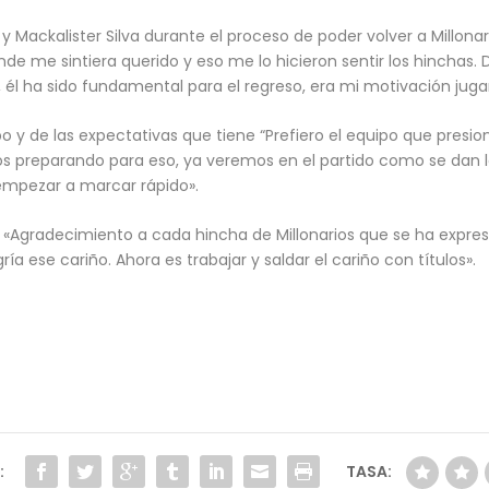
 y Mackalister Silva durante el proceso de poder volver a Millona
 donde me sintiera querido y eso me lo hicieron sentir los hinchas
 ha sido fundamental para el regreso, era mi motivación jugar c
o y de las expectativas que tiene “Prefiero el equipo que presio
mos preparando para eso, ya veremos en el partido como se dan
mpezar a marcar rápido».
a. «Agradecimiento a cada hincha de Millonarios que se ha expre
ía ese cariño. Ahora es trabajar y saldar el cariño con títulos».
:
TASA: