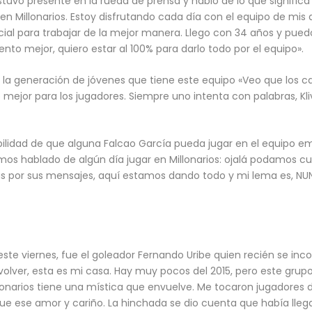
uvo presente en la rueda de prensa y habló de lo que significa p
en Millonarios. Estoy disfrutando cada día con el equipo de mis a
ial para trabajar de la mejor manera. Llego con 34 años y pued
to mejor, quiero estar al 100% para darlo todo por el equipo».
 a la generación de jóvenes que tiene este equipo «Veo que los
mejor para los jugadores. Siempre uno intenta con palabras, Kli
ibilidad de que alguna Falcao García pueda jugar en el equipo 
os hablado de algún día jugar en Millonarios: ojalá podamos c
ias por sus mensajes, aquí estamos dando todo y mi lema es, 
ste viernes, fue el goleador Fernando Uribe quien recién se incor
volver, esta es mi casa. Hay muy pocos del 2015, pero este grup
lonarios tiene una mística que envuelve. Me tocaron jugadores
gue ese amor y cariño. La hinchada se dio cuenta que había lleg