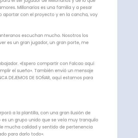
ara él ser jugador de Millonarios y de lo que
mores. Millonarios es una familia y a pesar
o aportar con el proyecto y en la cancha, voy
 canteranos escuchan mucho. Nosotros los
ver es un gran jugador, un gran porte, me
embajador. «Espero compartir con Falcao aquí
umplir el sueño». También envió un mensaje
NUNCA DEJEMOS DE SOÑAR, aquí estamos para
poró a la plantilla, con una gran ilusión de
o es un grupo unido que se veía muy tranquilo
 de mucha calidad y sentido de pertenencia
ado para darlo todo».