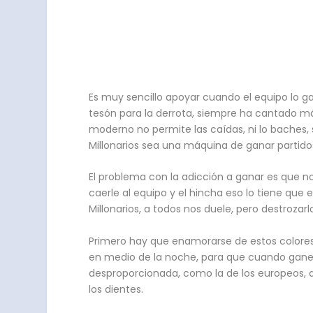
Es muy sencillo apoyar cuando el equipo lo g
tesón para la derrota, siempre ha cantado más
moderno no permite las caídas, ni lo baches, 
Millonarios sea una máquina de ganar partidos 
El problema con la adicción a ganar es que 
caerle al equipo y el hincha eso lo tiene qu
Millonarios, a todos nos duele, pero destroza
Primero hay que enamorarse de estos colores
en medio de la noche, para que cuando ganemo
desproporcionada, como la de los europeos, a 
los dientes.