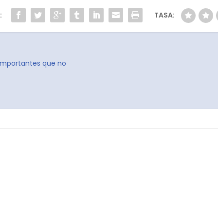
:
TASA:
s importantes que no