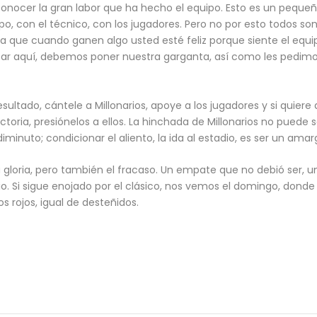
nocer la gran labor que ha hecho el equipo. Esto es un pequeñ
po, con el técnico, con los jugadores. Pero no por esto todos son
ara que cuando ganen algo usted esté feliz porque siente el equi
ar aquí, debemos poner nuestra garganta, así como les pedimos
sultado, cántele a Millonarios, apoye a los jugadores y si quiere d
ictoria, presiónelos a ellos. La hinchada de Millonarios no puede
inuto; condicionar el aliento, la ida al estadio, es ser un amar
 gloria, pero también el fracaso. Un empate que no debió ser, 
io. Si sigue enojado por el clásico, nos vemos el domingo, donde
os rojos, igual de desteñidos.