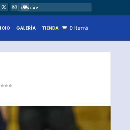
0 Items
ICIO
GALERÍA
TIENDA