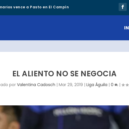
lonarios vence a Pasto en El Campín
IN
EL ALIENTO NO SE NEGOCIA
cado por
Valentina Cadosch
|
Mar 29, 2019
|
Liga Águila
|
0
|