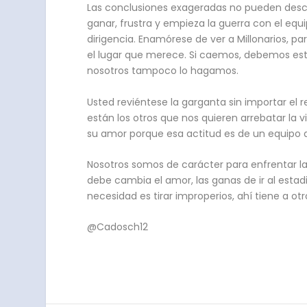
Las conclusiones exageradas no pueden desco
ganar, frustra y empieza la guerra con el equi
dirigencia. Enamórese de ver a Millonarios, p
el lugar que merece. Si caemos, debemos est
nosotros tampoco lo hagamos.
Usted reviéntese la garganta sin importar el re
están los otros que nos quieren arrebatar la v
su amor porque esa actitud es de un equipo dim
Nosotros somos de carácter para enfrentar la
debe cambia el amor, las ganas de ir al estad
necesidad es tirar improperios, ahí tiene a otr
@Cadosch12