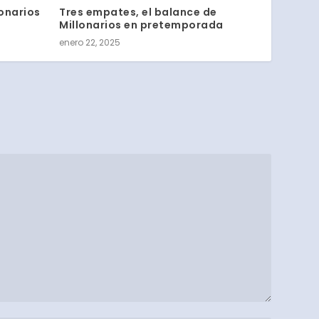
lonarios
Tres empates, el balance de
Millonarios en pretemporada
enero 22, 2025