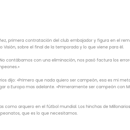
riñez, primera contratación del club embajador y figura en el rem
Visión, sobre el final de la temporada y lo que viene para él.
 «No contábamos con una eliminación, nos pasó factura los erro
mpeones.»
rios dijo: «Primero que nada quiero ser campeón, esa es mi meta p
ugar a Europa mas adelante. «Primeramente ser campeón con Mil
as como arquero en el fútbol mundial. Los hinchas de Millonar
mpeonatos, que es lo que necesitamos.