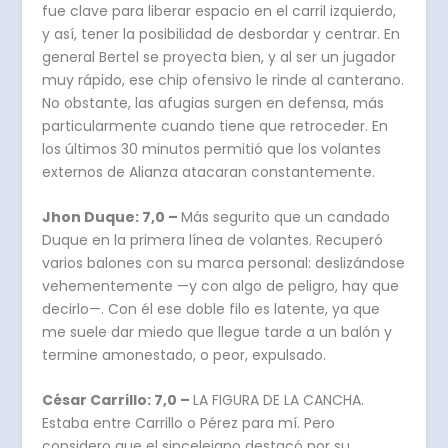
fue clave para liberar espacio en el carril izquierdo,
y así, tener la posibilidad de desbordar y centrar. En
general Bertel se proyecta bien, y al ser un jugador
muy rápido, ese chip ofensivo le rinde al canterano.
No obstante, las afugias surgen en defensa, más
particularmente cuando tiene que retroceder. En
los últimos 30 minutos permitió que los volantes
externos de Alianza atacaran constantemente.
Jhon Duque: 7,0 –
Más segurito que un candado
Duque en la primera línea de volantes. Recuperó
varios balones con su marca personal: deslizándose
vehementemente —y con algo de peligro, hay que
decirlo—. Con él ese doble filo es latente, ya que
me suele dar miedo que llegue tarde a un balón y
termine amonestado, o peor, expulsado.
César Carrillo: 7,0 –
LA FIGURA DE LA CANCHA.
Estaba entre Carrillo o Pérez para mí. Pero
considero que el sincelejano destacó por su