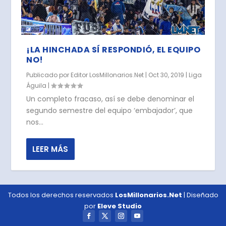
¡LA HINCHADA SÍ RESPONDIÓ, EL EQUIPO
NO!
Publicado por
Editor LosMillonarios.Net
|
Oct 30, 2019
|
Liga
Águila
|
Un completo fracaso, así se debe denominar el
segundo semestre del equipo ‘embajador’, que
nos...
LEER MÁS
Todos los derechos reservados
LosMillonarios.Net
| Diseñado
por
Eleve Studio