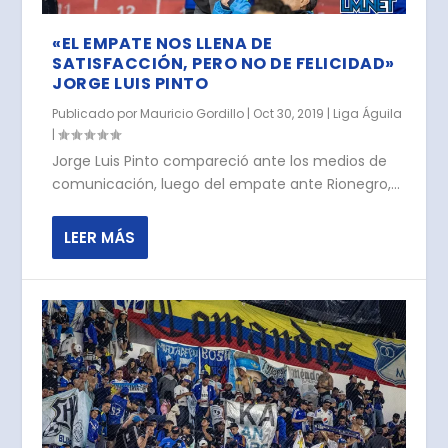
«EL EMPATE NOS LLENA DE
SATISFACCIÓN, PERO NO DE FELICIDAD»
JORGE LUIS PINTO
Publicado por
Mauricio Gordillo
|
Oct 30, 2019
|
Liga Águila
|
Jorge Luis Pinto compareció ante los medios de
comunicación, luego del empate ante Rionegro,...
LEER MÁS