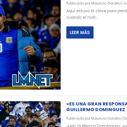
Publicado por
Mauricio Gordillo
|
Ju
Aquí estuvo la clave para perde
cuando el rival...
LEER MÁS
«ES UNA GRAN RESPONSA
GUILLERMO DOMINGUEZ
Publicado por
Mauricio Gordillo
|
Di
Juan Guillermo Domínguez, vola