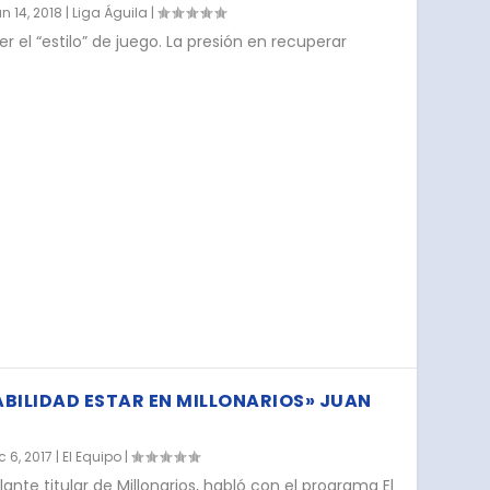
n 14, 2018
|
Liga Águila
|
r el “estilo” de juego. La presión en recuperar
BILIDAD ESTAR EN MILLONARIOS» JUAN
c 6, 2017
|
El Equipo
|
nte titular de Millonarios, habló con el programa El