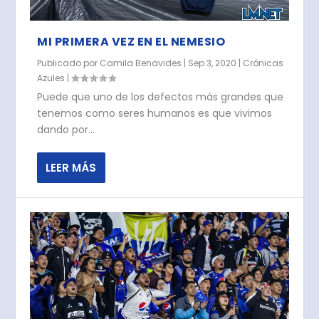
MI PRIMERA VEZ EN EL NEMESIO
Publicado por
Camila Benavides
|
Sep 3, 2020
|
Crónicas
Azules
|
Puede que uno de los defectos más grandes que
tenemos como seres humanos es que vivimos
dando por...
LEER MÁS