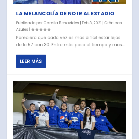
LA MELANCOLÍA DE NO IR AL ESTADIO
Publicado por
Camila Benavides
|
Feb 8, 2021
|
Crónicas
Azules
|
Pareciera que cada vez es mas difícil estar lejos
de la 57 con 30. Entre más pasa el tiempo y mas...
LEER MÁS