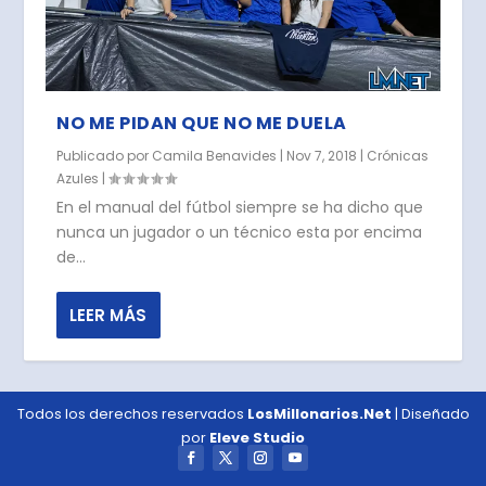
NO ME PIDAN QUE NO ME DUELA
Publicado por
Camila Benavides
|
Nov 7, 2018
|
Crónicas
Azules
|
En el manual del fútbol siempre se ha dicho que
nunca un jugador o un técnico esta por encima
de...
LEER MÁS
Todos los derechos reservados
LosMillonarios.Net
| Diseñado
por
Eleve Studio