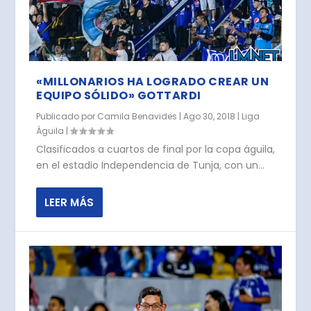
«MILLONARIOS HA LOGRADO CREAR UN
EQUIPO SÓLIDO» GOTTARDI
Publicado por
Camila Benavides
|
Ago 30, 2018
|
Liga
Águila
|
Clasificados a cuartos de final por la copa águila,
en el estadio Independencia de Tunja, con un...
LEER MÁS