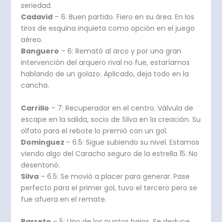
seriedad.
Cadavid
– 6: Buen partido. Fiero en su área. En los
tiros de esquina inquieta como opción en el juego
aéreo.
Banguero
– 6: Remató al arco y por una gran
intervención del arquero rival no fue, estaríamos
hablando de un golazo. Aplicado, deja todo en la
cancha.
Carrillo
– 7: Recuperador en el centro. Válvula de
escape en la salida, socio de Silva en la creación. Su
olfato para el rebote lo premió con un gol.
Dominguez
– 6.5: Sigue subiendo su nivel. Estamos
viendo algo del Caracho seguro de la estrella 15. No
desentonó.
Silva
– 6.5: Se movió a placer para generar. Pase
perfecto para el primer gol, tuvo el tercero pero se
fue afuera en el remate.
Barreto
– 5: Uno de los puntos bajos. Se deduce