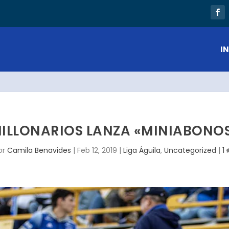
os: 1×1 en Barranquilla
IN
ILLONARIOS LANZA «MINIABONO
or
Camila Benavides
|
Feb 12, 2019
|
Liga Águila
,
Uncategorized
|
1