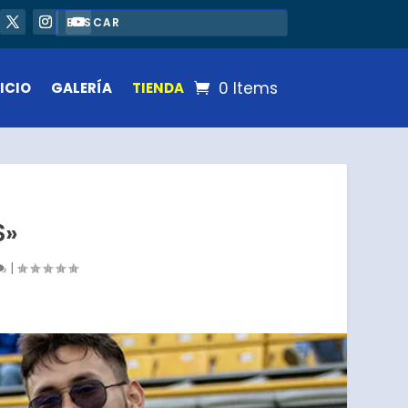
0 Items
ICIO
GALERÍA
TIENDA
S»
|