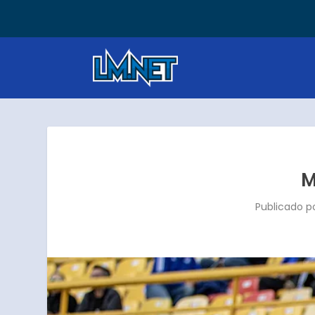
Gol agónico y tres puntos para Millonari
M
Publicado p