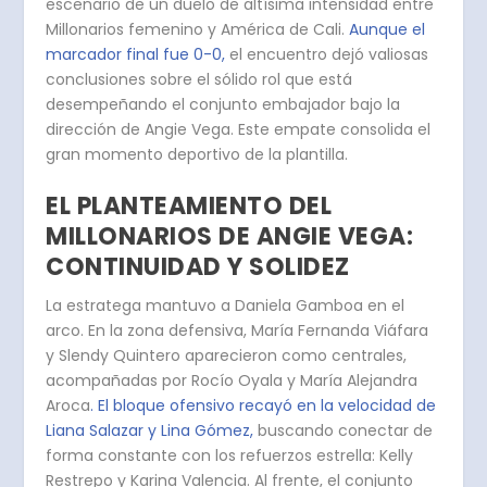
escenario de un duelo de altísima intensidad entre
Millonarios femenino
y América de Cali.
Aunque el
marcador final fue 0-0,
el encuentro dejó valiosas
conclusiones sobre el sólido rol que está
desempeñando el conjunto embajador bajo la
dirección de Angie Vega.
Este empate consolida el
gran momento deportivo de la plantilla.
EL PLANTEAMIENTO DEL
MILLONARIOS DE ANGIE VEGA:
CONTINUIDAD Y SOLIDEZ
La estratega mantuvo a Daniela Gamboa en el
arco.
En la zona defensiva, María Fernanda Viáfara
y Slendy Quintero aparecieron como centrales,
acompañadas por Rocío Oyala y María Alejandra
Aroca
.
El bloque ofensivo recayó en la velocidad de
Liana Salazar y Lina Gómez,
buscando conectar de
forma constante con los refuerzos estrella: Kelly
Restrepo y Karina Valencia. Al frente, el conjunto