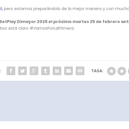
l,
pero estamos preparándolo de la mejor manera y con mucha c
 BetPlay Dimayor 2025 el próximo martes 25 de febrero an
etivo está claro #VamosPorLaPrimera.
:
TASA: