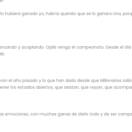
o?
 lo hubiera ganado yo, habría querido que se lo ganara Lina, po
anzando y acoplando. Ojalá venga el campeonato. Desde el día
dé.
ron el año pasado y lo que han dado desde que Millonarios salió
ener los estadios abiertos, que asistan, que vayan, que acompañ
chas emociones, con muchas ganas de darlo todo y de ser camp