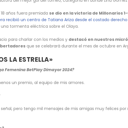
 autora del mejor gol del torneo, categoría en donde Lina Góm
e 18 años fuera premiada
se dio en la victoria de Millonarios 
era recibió un centro de Tatiana Ariza desde el costado derecho
na tormenta eléctrica sobre el Olaya.
pacio para charlar con los medios y
destacó en nuestros micróf
Libertadores
que se celebrará durante el mes de octubre en Ar
S LA ESTRELLA»
Liga Femenina BetPlay Dimayor 2024?
 menos un premio, al equipo de mis amores.
?
eñal, pero tengo mil mensajes de mis amigas muy felices por mí. E