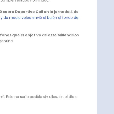
ez también estaba nominada.
1-0 sobre Deportivo Cali en la jornada 4 de
 y de media volea envió el balón al fondo de
onos que el objetivo de este Millonarios
gentina.
sto no sería posible sin ellas, sin el día a