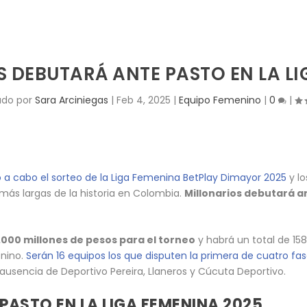
 DEBUTARÁ ANTE PASTO EN LA L
ado por
Sara Arciniegas
|
Feb 4, 2025
|
Equipo Femenino
|
0
|
ó a cabo el sorteo de la Liga Femenina BetPlay Dimayor 2025
y lo
 más largas de la historia en Colombia.
Millonarios debutará a
.000 millones de pesos para el torneo
y habrá un total de 1
enino.
Serán 16 equipos los que disputen la primera de cuatro fas
ausencia de Deportivo Pereira, Llaneros y Cúcuta Deportivo.
PASTO EN LA LIGA FEMENINA 2025