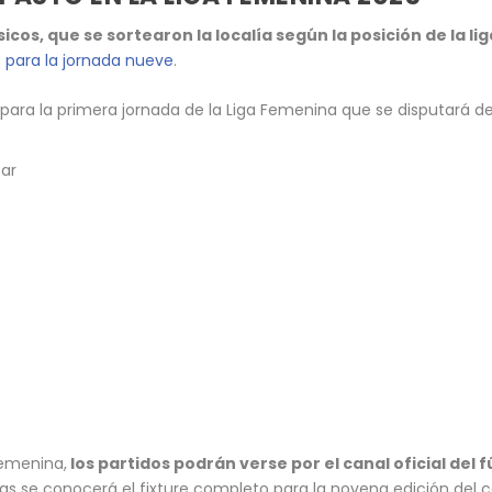
sicos, que se sortearon la localía según la posición de la l
 para la jornada nueve
.
s para la primera jornada de la Liga Femenina que se disputará d
par
Femenina,
los partidos podrán verse por el canal oficial del 
as se conocerá el fixture completo para la novena edición del 