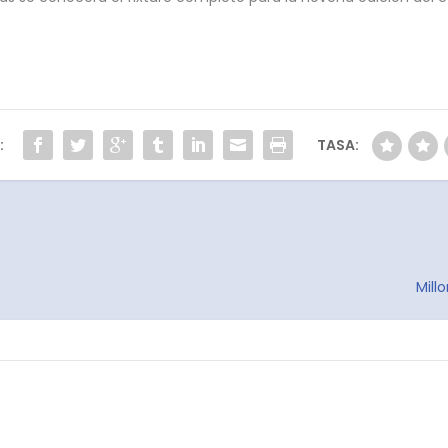
:
TASA:
Mill