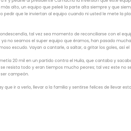
ara ir y pedirle al presidente Camacho la inversión que este eq
o más alto, un equipo que peleé la parte alta siempre y que siem
ero pedir que le inviertan al equipo cuando ni usted le mete la 
 condescendía, tal vez sea momento de reconciliarse con el equi
or ya no seamos el super equipo que éramos, han pasado muchas 
oso escudo. Vayan a cantarle, a saltar, a gritar los goles, así el
tía 20 mil en un partido contra el Huila, que cantaba y sacaba
 resista todo y eran tiempos mucho peores; tal vez este no se
e ser campeón.
que ir a verlo, llevar a la familia y sentirse felices de llevar est