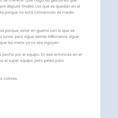
uipo se merece. Que haga las gestiones que
pre disputé finales. Los que se quedan en el
plata porque no está convencido es medio
po porque, estar en guerra con lo que se
lunas, pero sigue siendo Millonarios, sigue
 que los meta ya no sea Irigoyen.
 pecho por el equipo. En ese entonces en el
a el super equipo, pero pelea para
os colores.