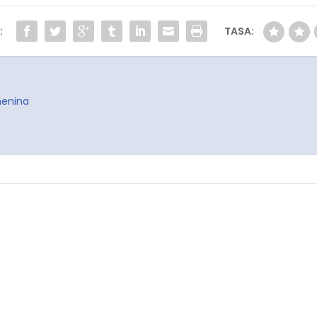
:
TASA:
emenina