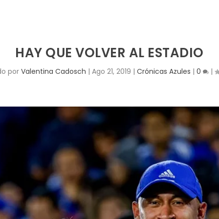
HAY QUE VOLVER AL ESTADIO
do por
Valentina Cadosch
|
Ago 21, 2019
|
Crónicas Azules
|
0
|