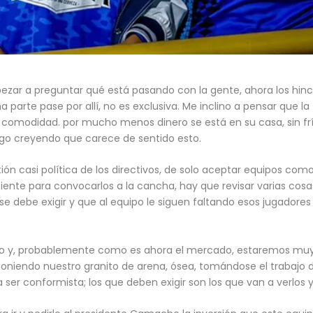
ezar a preguntar qué está pasando con la gente, ahora los hin
a parte pase por allí, no es exclusiva. Me inclino a pensar que l
 comodidad. por mucho menos dinero se está en su casa, sin frío
Sigo creyendo que carece de sentido esto.
tión casi política de los directivos, de solo aceptar equipos como
ciente para convocarlos a la cancha, hay que revisar varias cosa
 se debe exigir y que al equipo le siguen faltando esos jugador
no y, probablemente como es ahora el mercado, estaremos muy le
 poniendo nuestro granito de arena, ósea, tomándose el trabajo d
ra ser conformista; los que deben exigir son los que van a verlos