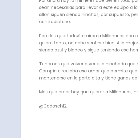
Por ahora hay 10 mil fieles que tienen todo p
sean necesarias para llevar a este equipo a l
sillón siguen siendo hinchas, por supuesto, p
contradictorio.
Para los que todavía miran a Millonarios con
quiere tanto, no debe sentirse bien. A lo mej
siendo azul y blanco y sigue teniendo ese herm
Tenemos que volver a ver esa hinchada que me
Campín circulaba ese amor que permite que se
mantenerse en la parte alta y tiene ganas d
Más que creer hay que querer a Millonarios, hay 
@Cadosch12