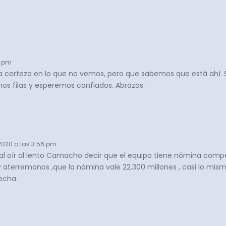
23 pm
la certeza en lo que no vemos, pero que sabemos que está ahí
os filas y esperemos confiados. Abrazos.
, 2020 a las 3:56 pm
l oír al lento Camacho decir que el equipo tiene nómina compet
 aterremonos ,que la nómina vale 22.300 millones , casi lo mismo
echa.