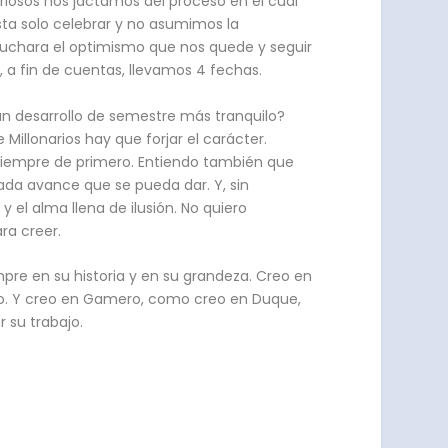
iosos nos jactamos del proceso en el cual
ta solo celebrar y no asumimos la
cuchara el optimismo que nos quede y seguir
a fin de cuentas, llevamos 4 fechas.
n desarrollo de semestre más tranquilo?
illonarios hay que forjar el carácter.
o siempre de primero. Entiendo también que
ada avance que se pueda dar. Y, sin
 el alma llena de ilusión. No quiero
ra creer.
pre en su historia y en su grandeza. Creo en
o. Y creo en Gamero, como creo en Duque,
r su trabajo.