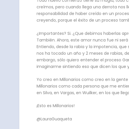
Todo nuevo comienzo tiene su magia, todo ca
creímos, pero cuando llega una derrota nos 
responsabilidad de haber creído en un proce
creyendo, porque el éxito de un proceso tam
¿Importantes? Si. ¿Que debimos haberlas apr
También. Ahora, este amor nunca fue ni será 
Entiendo, desde la rabia y la impotencia, qu
nos ha tocado un año y 2 meses de rabias, d
embargo, sólo quiero entender el proceso Game
imaginarme sintiendo eso que dicen los que ya
Yo creo en Millonarios como creo en la gente
Millonarios como cada persona que me entie
en Silva, en Vargas, en Wuilker, en los que lle
¡Esto es Millonarios!
@LauraGuaqueta