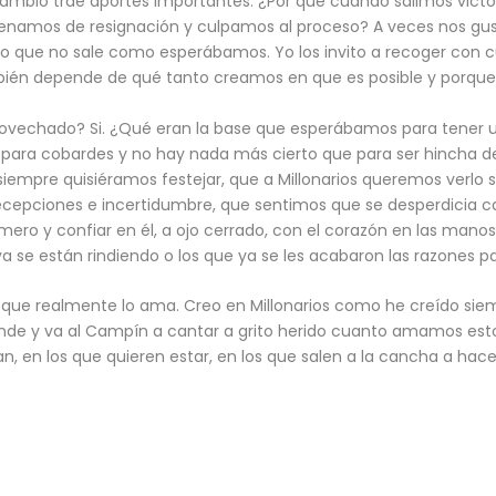
mbio trae aportes importantes. ¿Por qué cuando salimos victor
llenamos de resignación y culpamos al proceso? A veces nos gus
so que no sale como esperábamos. Yo los invito a recoger con 
bién depende de qué tanto creamos en que es posible y porque, 
ovechado? Si. ¿Qué eran la base que esperábamos para tener u
para cobardes y no hay nada más cierto que para ser hincha de M
e siempre quisiéramos festejar, que a Millonarios queremos verl
ecepciones e incertidumbre, que sentimos que se desperdicia c
ro y confiar en él, a ojo cerrado, con el corazón en las manos y
 se están rindiendo o los que ya se les acabaron las razones pa
 que realmente lo ama. Creo en Millonarios como he creído siem
nde y va al Campín a cantar a grito herido cuanto amamos est
gan, en los que quieren estar, en los que salen a la cancha a hace