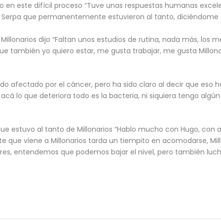
 en este difícil proceso “Tuve unas respuestas humanas excele
 y Serpa que permanentemente estuvieron al tanto, diciéndome
r a Millonarios dijo “Faltan unos estudios de rutina, nada más, l
que también yo quiero estar, me gusta trabajar, me gusta Millon
do afectado por el cáncer, pero ha sido claro al decir que eso 
 acá lo que deteriora todo es la bacteria, ni siquiera tengo algú
 que estuvo al tanto de Millonarios “Hablo mucho con Hugo, con 
ue viene a Millonarios tarda un tiempito en acomodarse, Mill
es, entendemos que podemos bajar el nivel, pero también luch