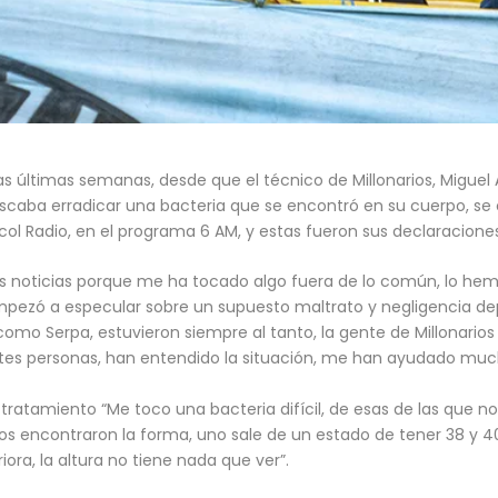
 últimas semanas, desde que el técnico de Millonarios, Miguel Á
caba erradicar una bacteria que se encontró en su cuerpo, se 
ol Radio, en el programa 6 AM, y estas fueron sus declaraciones
noticias porque me ha tocado algo fuera de lo común, lo hemos
empezó a especular sobre un supuesto maltrato y negligencia dep
omo Serpa, estuvieron siempre al tanto, la gente de Millonario
tes personas, han entendido la situación, me han ayudado much
tratamiento “Me toco una bacteria difícil, de esas de las que n
cos encontraron la forma, uno sale de un estado de tener 38 y 4
iora, la altura no tiene nada que ver”.