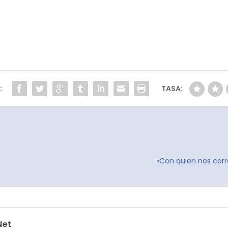
:
TASA:
«Con quien nos corr
Net