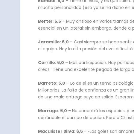
Rambal: 6,0
– Tiene un vicio, y es que sale a
mucha personalidad (eso ya se ha dicho en es
Bertel: 5,5
– Muy ansioso en varios tramos del
esencial en un lateral; sin embargo, tiende a 
Jaramillo: 6,0
– Casi siempre se hace sentir 
el equipo. Hoy la alta presión del rival dificul
Carrillo: 6,0
– Más participación. Hay partido
áreas. Tiene una excelente pegada de larga d
Barreto: 5,0
– Lo de él es un tema psicológico
Millonarios. La falta de confianza es un gran 
de una mala entrega suya en salida. Esperam
Marrugo: 6,0
– No encontró los espacios, y e
cerrándole el campo de acción. Pero a Christi
Macalister Silva: 6,5
– «Los goles son amores