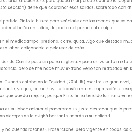
 presionar al delantero, pero queda mal parado cuando le juegan 
ta sección) tiene que coordinar esas salidas, sobretodo con at
 partido. Pinto lo buscó para señalarle con las manos que se c
perder el balón en salida, dejando mal parado al equipo.
en el mediocampo: presiona, corre, quita. Algo que destaco muc
tó esa labor, obligándolo a pelotear de más.
s donde Carrillo pasa sin pena ni gloria, y para un volante mix
istancia, pero se me hace muy extraño verlo tan retrasado en la
. Cuando estaba en la Equidad (2014-15) mostró un gran nivel, qu
limitante, ya que, como hoy, se transforma en impresición e inseg
os que pueda mejorar, porque Pinto le ha tendido la mano en es
sa es su labor: aclarar el panorama. Es justo destacar que la pr
an siempre se le exigirá bastante acorde a su calidad.
 y no buenas razones». Frase ‘cliché’ pero vigente en todos los