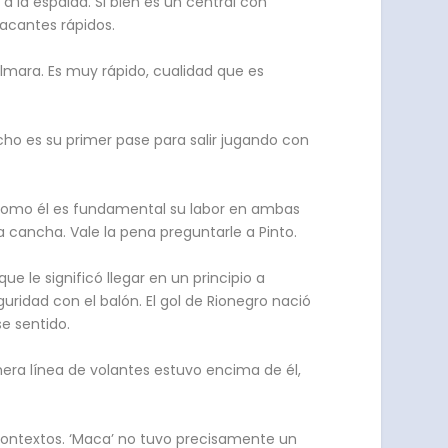
a la espalda. Si bien es un central con
acantes rápidos.
almara. Es muy rápido, cualidad que es
ho es su primer pase para salir jugando con
to como él es fundamental su labor en ambas
 cancha. Vale la pena preguntarle a Pinto.
e le significó llegar en un principio a
uridad con el balón. El gol de Rionegro nació
e sentido.
imera línea de volantes estuvo encima de él,
 contextos. ‘Maca’ no tuvo precisamente un