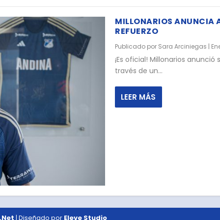
MILLONARIOS ANUNCIA 
REFUERZO
Publicado por
Sara Arciniegas
|
En
¡Es oficial! Millonarios anunció
través de un...
LEER MÁS
.Net
| Diseñado por
Eleve Studio