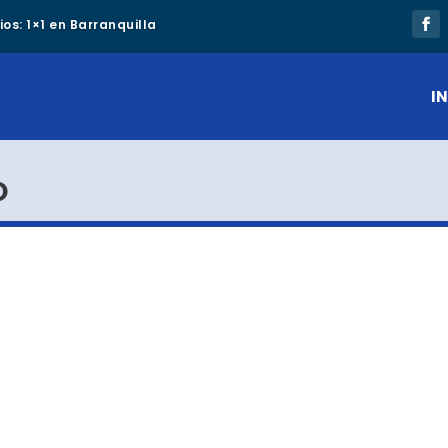
os: 1×1 en Barranquilla
IN
O