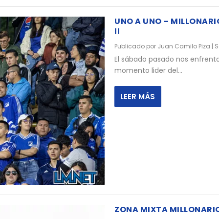
UNO A UNO – MILLONARI
II
Publicado por
Juan Camilo Piza
|
S
El sábado pasado nos enfrenta
momento lider del...
LEER MÁS
ZONA MIXTA MILLONARI