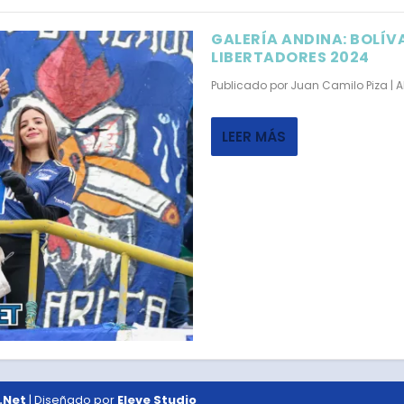
GALERÍA ANDINA: BOLÍVA
LIBERTADORES 2024
Publicado por
Juan Camilo Piza
|
A
LEER MÁS
.Net
| Diseñado por
Eleve Studio