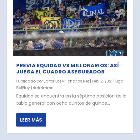
PREVIA EQUIDAD VS MILLONARIOS: ASÍ
JUEGA EL CUADRO ASEGURADOR
Publicado por
Editor LosMillonarios.Net
|
Feb 12, 2021
|
Liga
BetPlay
|
Equidad se encuentra en la séptima posición de la
tabla general con ocho puntos de quince...
LEER MÁS