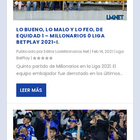
LO BUENO, LO MALO Y LO FEO, DE
EQUIDAD 1 – MILLONARIOS 0 LIGA
BETPLAY 2021-I.
Publicado por
Editor LosMillonarios.Net
|
Feb 14, 2021
|
Liga
BetPlay
|
Quinto partido de Millonarios en la Liga 2021. El
equipo embajador fue derrotado en los últimos...
LEER MÁS