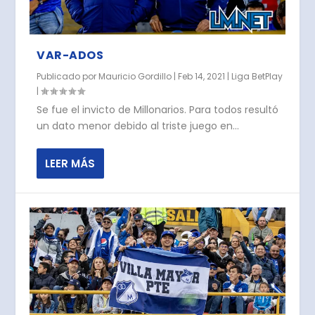
VAR-ADOS
Publicado por
Mauricio Gordillo
|
Feb 14, 2021
|
Liga BetPlay
|
Se fue el invicto de Millonarios. Para todos resultó
un dato menor debido al triste juego en...
LEER MÁS