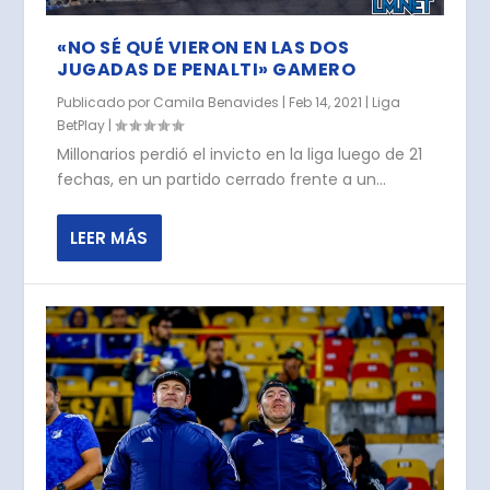
«NO SÉ QUÉ VIERON EN LAS DOS
JUGADAS DE PENALTI» GAMERO
Publicado por
Camila Benavides
|
Feb 14, 2021
|
Liga
BetPlay
|
Millonarios perdió el invicto en la liga luego de 21
fechas, en un partido cerrado frente a un...
LEER MÁS