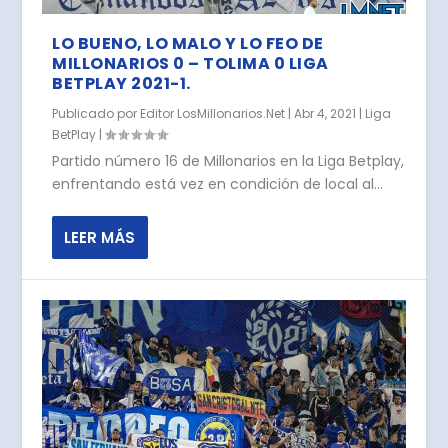
LO BUENO, LO MALO Y LO FEO DE
MILLONARIOS 0 – TOLIMA 0 LIGA
BETPLAY 2021-1.
Publicado por
Editor LosMillonarios.Net
|
Abr 4, 2021
|
Liga
BetPlay
|
Partido número 16 de Millonarios en la Liga Betplay,
enfrentando está vez en condición de local al...
LEER MÁS