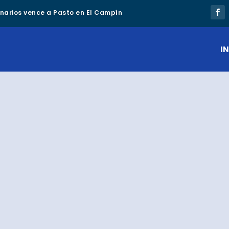
lonarios vence a Pasto en El Campín
IN