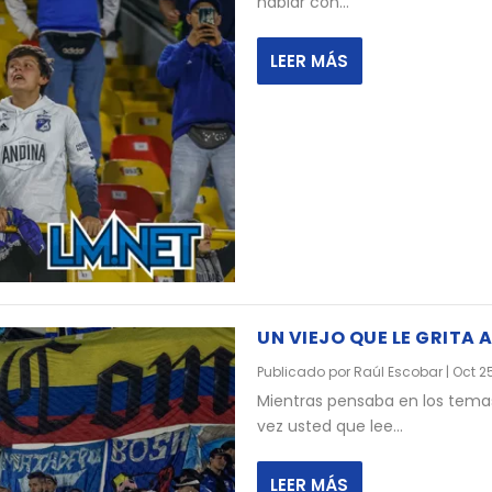
hablar con...
LEER MÁS
UN VIEJO QUE LE GRITA 
Publicado por
Raúl Escobar
|
Oct 25
Mientras pensaba en los temas
vez usted que lee...
LEER MÁS