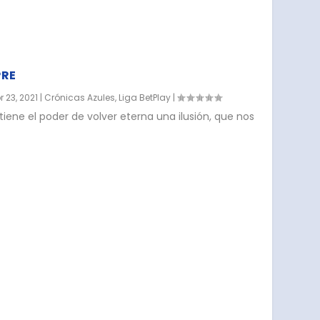
PRE
r 23, 2021
|
Crónicas Azules
,
Liga BetPlay
|
iene el poder de volver eterna una ilusión, que nos