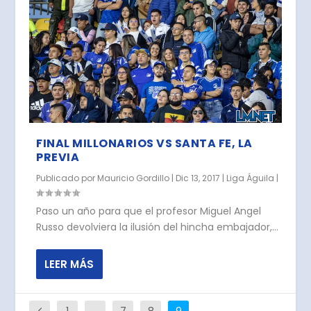
FINAL MILLONARIOS VS SANTA FE, LA
PREVIA
Publicado por
Mauricio Gordillo
|
Dic 13, 2017
|
Liga Águila
|
Paso un año para que el profesor Miguel Angel
Russo devolviera la ilusión del hincha embajador,...
LEER MÁS
1
…
7
8
9