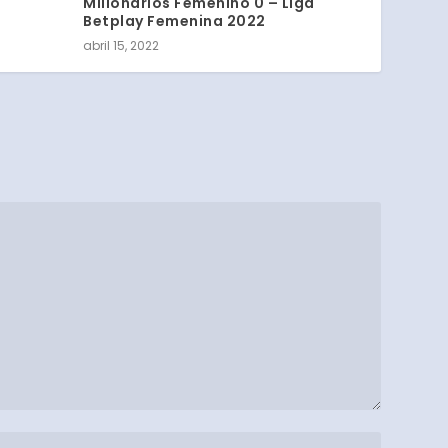
Millonarios Femenino 0 – Liga
Betplay Femenina 2022
abril 15, 2022