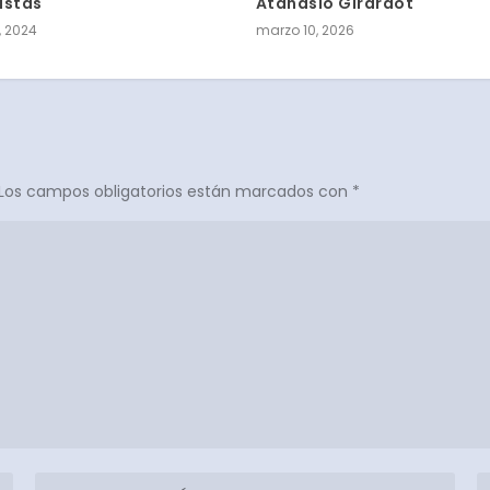
istas
Atanasio Girardot
, 2024
marzo 10, 2026
Los campos obligatorios están marcados con
*