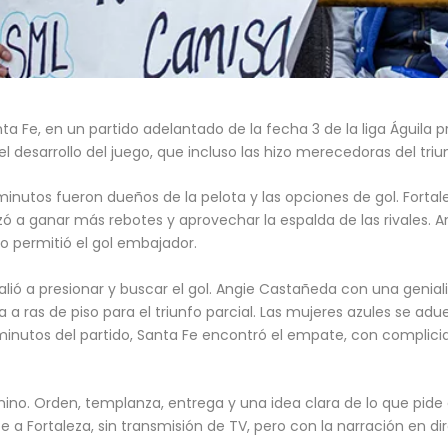
a Fe, en un partido adelantado de la fecha 3 de la liga Águila pr
desarrollo del juego, que incluso las hizo merecedoras del triu
nutos fueron dueños de la pelota y las opciones de gol. Fortal
nzó a ganar más rebotes y aprovechar la espalda de las rivales.
o permitió el gol embajador.
lió a presionar y buscar el gol. Angie Castañeda con una geniali
 a ras de piso para el triunfo parcial. Las mujeres azules se adu
minutos del partido, Santa Fe encontró el empate, con complicid
ino. Orden, templanza, entrega y una idea clara de lo que pide 
e a Fortaleza, sin transmisión de TV, pero con la narración en 