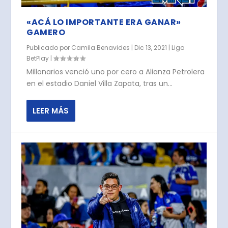
«ACÁ LO IMPORTANTE ERA GANAR»
GAMERO
Publicado por
Camila Benavides
|
Dic 13, 2021
|
Liga
BetPlay
|
Millonarios venció uno por cero a Alianza Petrolera
en el estadio Daniel Villa Zapata, tras un...
LEER MÁS