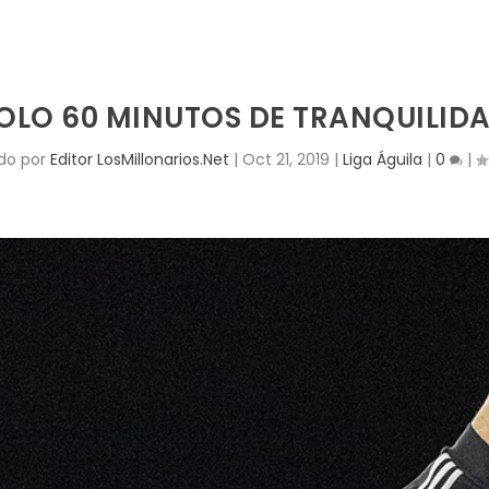
OLO 60 MINUTOS DE TRANQUILID
do por
Editor LosMillonarios.Net
|
Oct 21, 2019
|
Liga Águila
|
0
|