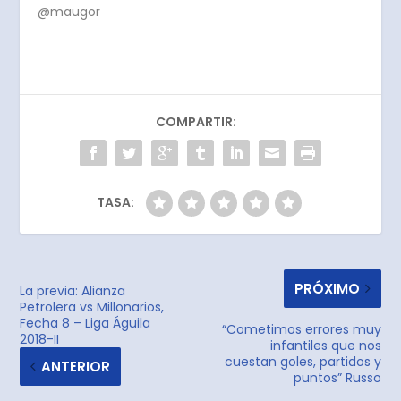
@maugor
COMPARTIR:
TASA:
PRÓXIMO
La previa: Alianza
Petrolera vs Millonarios,
Fecha 8 – Liga Águila
“Cometimos errores muy
2018-II
infantiles que nos
cuestan goles, partidos y
ANTERIOR
puntos” Russo